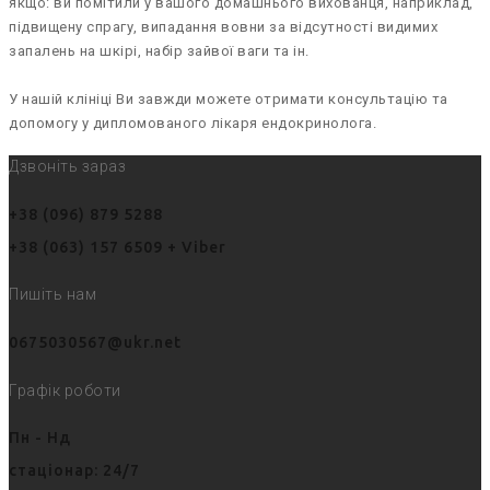
якщо: ви помітили у вашого домашнього вихованця, наприклад,
підвищену спрагу, випадання вовни за відсутності видимих
запалень на шкірі, набір зайвої ваги та ін.
У нашій клініці Ви завжди можете отримати консультацію та
допомогу у дипломованого лікаря ендокринолога.
Дзвоніть зараз
+38 (096) 879 5288
+38 (063) 157 6509 + Viber
Пишіть нам
0675030567@ukr.net
Графік роботи
Пн - Нд
стаціонар: 24/7