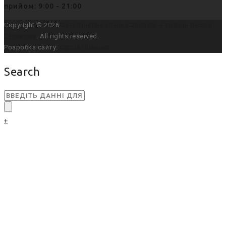
прийом: 9:00 - 21:00
Copyright © 2026
Ветеринарна клініка Здоров' я тварин лікаря
Стойкова
. All rights reserved.
Розробка сайту:
Сергій Піменов
Search
+