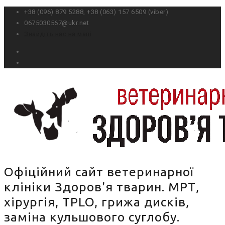
+38 (096) 879 5288, ‎+38 (0‎63) 157 6509 (viber)
0675030567@ukr.net
Знайдіть нас на мапі
Офіційний сайт ветеринарної
клініки Здоров'я тварин. МРТ,
хірургія, TPLO, грижа дисків,
заміна кульшового суглобу.