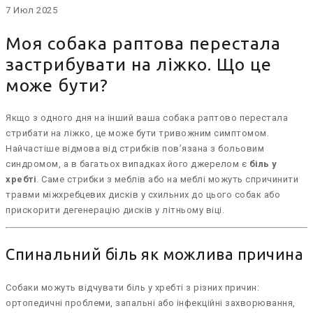
7
Июл
2025
Моя собака раптова перестала
застрибувати на ліжко. Що це
може бути?
Якщо з одного дня на інший ваша собака раптово перестала
стрибати на ліжко, це може бути тривожним симптомом.
Найчастіше відмова від стрибків пов’язана з больовим
синдромом, а в багатьох випадках його джерелом є
біль у
хребті
. Саме стрибки з меблів або на меблі можуть спричинити
травми міжхребцевих дисків у схильних до цього собак або
прискорити дегенерацію дисків у літньому віці.
Спинальний біль як можлива причина
Собаки можуть відчувати біль у хребті з різних причин:
ортопедичні проблеми, запальні або інфекційні захворювання,