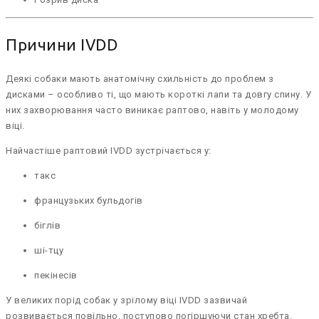
Причини IVDD
Деякі собаки мають анатомічну схильність до проблем з
дисками – особливо ті, що мають короткі лапи та довгу спину. У
них захворювання часто виникає раптово, навіть у молодому
віці.
Найчастіше раптовий IVDD зустрічається у:
такс
французьких бульдогів
біглів
ші-тцу
пекінесів
У великих порід собак у зрілому віці IVDD зазвичай
розвивається повільно, поступово погіршуючи стан хребта.