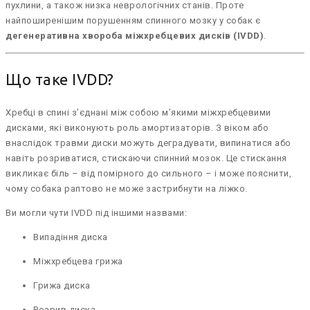
пухлини, а також низка неврологічних станів. Проте
найпоширенішим порушенням спинного мозку у собак є
дегенеративна хвороба міжхребцевих дисків (IVDD)
.
Що таке IVDD?
Хребці в спині з’єднані між собою м’якими міжхребцевими
дисками, які виконують роль амортизаторів. З віком або
внаслідок травми диски можуть деградувати, випинатися або
навіть розриватися, стискаючи спинний мозок. Це стискання
викликає біль – від помірного до сильного – і може пояснити,
чому собака раптово не може застрибнути на ліжко.
Ви могли чути IVDD під іншими назвами:
Випадіння диска
Міжхребцева грижа
Грижа диска
Розрив диска