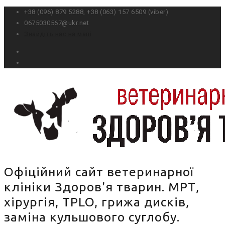
+38 (096) 879 5288, ‎+38 (0‎63) 157 6509 (viber)
0675030567@ukr.net
Знайдіть нас на мапі
Офіційний сайт ветеринарної
клініки Здоров'я тварин. МРТ,
хірургія, TPLO, грижа дисків,
заміна кульшового суглобу.