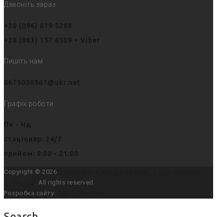
Дзвоніть зараз
+38 (096) 879 5288
+38 (063) 157 6509 + Viber
Пишіть нам
0675030567@ukr.net
Графік роботи
Пн - Нд
стаціонар: 24/7
прийом: 9:00 - 21:00
Copyright © 2026
Ветеринарна клініка Здоров' я тварин лікаря
Стойкова
. All rights reserved.
Розробка сайту:
Сергій Піменов
Search