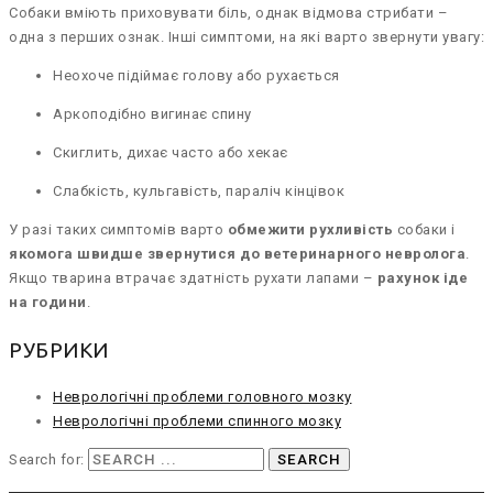
Собаки вміють приховувати біль, однак відмова стрибати –
одна з перших ознак. Інші симптоми, на які варто звернути увагу:
Неохоче підіймає голову або рухається
Аркоподібно вигинає спину
Скиглить, дихає часто або хекає
Слабкість, кульгавість, параліч кінцівок
У разі таких симптомів варто
обмежити рухливість
собаки і
якомога швидше звернутися до ветеринарного невролога
.
Якщо тварина втрачає здатність рухати лапами –
рахунок іде
на години
.
РУБРИКИ
Неврологічні проблеми головного мозку
Неврологічні проблеми спинного мозку
Search for: