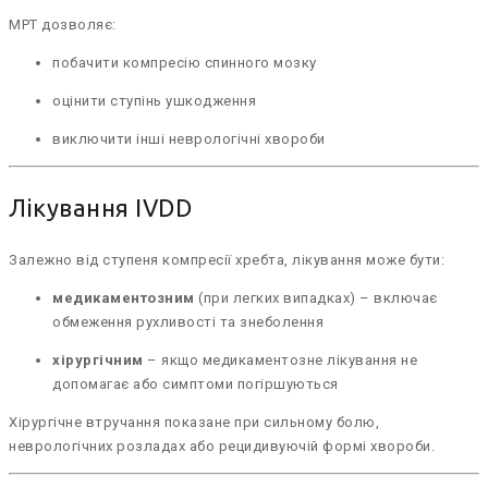
МРТ дозволяє:
побачити компресію спинного мозку
оцінити ступінь ушкодження
виключити інші неврологічні хвороби
Лікування IVDD
Залежно від ступеня компресії хребта, лікування може бути:
медикаментозним
(при легких випадках) – включає
обмеження рухливості та знеболення
хірургічним
– якщо медикаментозне лікування не
допомагає або симптоми погіршуються
Хірургічне втручання показане при сильному болю,
неврологічних розладах або рецидивуючій формі хвороби.