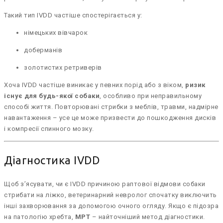
Такий тип IVDD частіше спостерігається у:
німецьких вівчарок
доберманів
золотистих ретриверів
Хоча IVDD частіше виникає у певних порід або з віком,
ризик
існує для будь-якої собаки
, особливо при неправильному
способі життя. Повторювані стрибки з меблів, травми, надмірне
навантаження – усе це може призвести до пошкодження дисків
і компресії спинного мозку.
Діагностика IVDD
Щоб з’ясувати, чи є IVDD причиною раптової відмови собаки
стрибати на ліжко, ветеринарний невролог спочатку виключить
інші захворювання за допомогою очного огляду. Якщо є підозра
на патологію хребта,
МРТ
– найточніший метод діагностики.