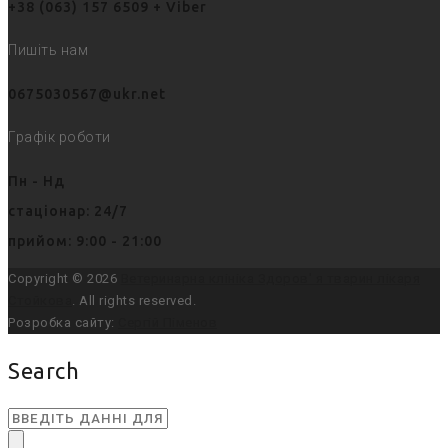
+38 (063) 157 6509 + Viber
Пишіть нам
0675030567@ukr.net
Графік роботи
Пн - Нд
стаціонар: 24/7
прийом: 9:00 - 21:00
Copyright © 2026
Ветеринарна клініка Здоров' я тварин лікаря
Стойкова
. All rights reserved.
Розробка сайту:
Сергій Піменов
Search