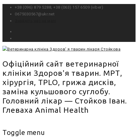
+38 (096) 879 5288, ‎+38 (0‎63) 157 6509 (viber)
0675030567@ukr.net
Знайдіть нас на мапі
Офіційний сайт ветеринарної
клініки Здоров'я тварин. МРТ,
хірургія, TPLO, грижа дисків,
заміна кульшового суглобу.
Головний лікар — Стойков Іван.
Глеваха Animal Health
Toggle menu