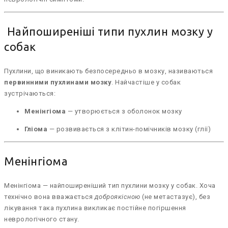
Найпоширеніші типи пухлин мозку у
собак
Пухлини, що виникають безпосередньо в мозку, називаються
первинними пухлинами мозку
. Найчастіше у собак
зустрічаються:
Менінгіома
— утворюється з оболонок мозку
Гліома
— розвивається з клітин-помічників мозку (глії)
Менінгіома
Менінгіома — найпоширеніший тип пухлини мозку у собак. Хоча
технічно вона вважається
доброякісною
(не метастазує), без
лікування така пухлина викликає постійне погіршення
неврологічного стану.