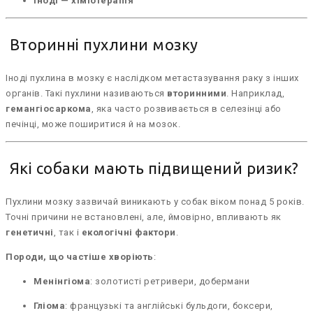
Іноді — хіміотерапія
Вторинні пухлини мозку
Іноді пухлина в мозку є наслідком метастазування раку з інших
органів. Такі пухлини називаються
вторинними
. Наприклад,
гемангіосаркома
, яка часто розвивається в селезінці або
печінці, може поширитися й на мозок.
Які собаки мають підвищений ризик?
Пухлини мозку зазвичай виникають у собак віком понад 5 років.
Точні причини не встановлені, але, ймовірно, впливають як
генетичні
, так і
екологічні фактори
.
Породи, що частіше хворіють
:
Менінгіома
: золотисті ретривери, добермани
Гліома
: французькі та англійські бульдоги, боксери,