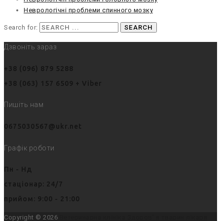
Неврологічні проблеми спинного мозку
Search for:
Дзвоніть зараз
+38 (096) 879 5288
+38 (063) 157 6509 + Viber
Пишіть нам
0675030567@ukr.net
Графік роботи
Пн - Нд
стаціонар: 24/7
прийом: 9:00 - 21:00
Copyright © 2026
Ветеринарна клініка Здоров' я тварин лікаря