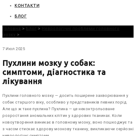
КОНТАКТИ
БЛОГ
Головна
>
Блог
>
Неврологічні проблеми головного
мозку
>
7
Июл
2025
Пухлини мозку у собак:
симптоми, діагностика та
лікування
Пухлини головного мозку — досить поширене захворювання у
собак старшого віку, особливо у представників певних порід.
Але що ж таке пухлина? Пухлина — це неконтрольоване
розростання аномальних клітин у здорових тканинах. Коли
новоутворення виникає в головному мозку, воно пошкоджує та
з часом стискає здорову мозкову тканину, викликаючи серйозні
неврологічні симптоми.