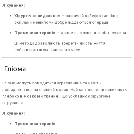
Лікування
:
Хірургічне видалення
— зазвичай найефективніше,
оскільки менінгіоми добре піддаються операції
Променева терапія
— допомагає зупинити ріст пухлини
Ці методи дозволяють зберегти якість життя
собаки протягом тривалого часу.
Гліома
Гліоми можуть поводитися агресивніше та навіть
поширюватися на спинний мозок. Найчастіше вони виникають
глибоко в мозковій тканині
, що ускладнює хірургічне
втручання.
Лікування
:
Променева терапія