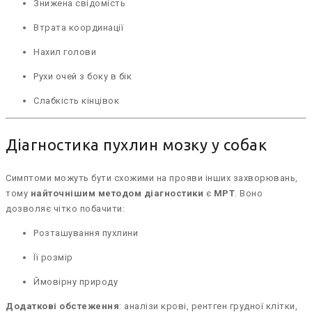
Знижена свідомість
Втрата координації
Нахил голови
Рухи очей з боку в бік
Слабкість кінцівок
Діагностика пухлин мозку у собак
Симптоми можуть бути схожими на прояви інших захворювань,
тому
найточнішим методом діагностики
є
МРТ
. Воно
дозволяє чітко побачити:
Розташування пухлини
Її розмір
Ймовірну природу
Додаткові обстеження
: аналізи крові, рентген грудної клітки,